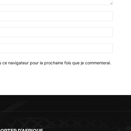
Nom
:*
Email
:*
Site
:
s ce navigateur pour la prochaine fois que je commenterai.
ORTER D'AFRIQUE