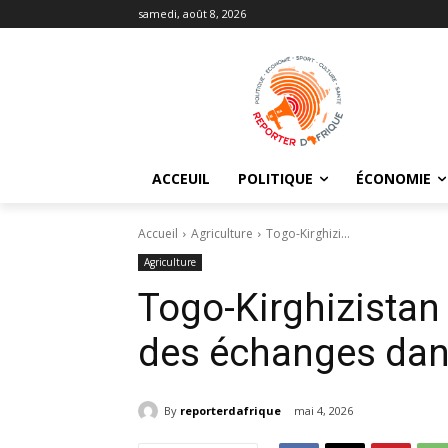
samedi, août 8, 2026
ACCEUIL
POLITIQUE
ÉCONOMIE
Accueil
Agriculture
Togo-Kirghizi...
Agriculture
Togo-Kirghizistan 
des échanges dans
By
reporterdafrique
mai 4, 2026