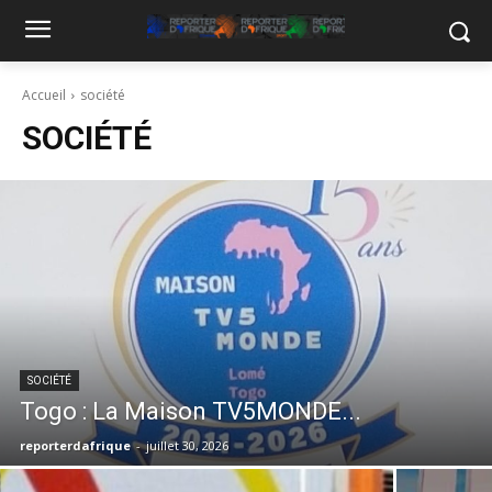
Accueil
société
SOCIÉTÉ
SOCIÉTÉ
Togo : La Maison TV5MONDE...
reporterdafrique
-
juillet 30, 2026