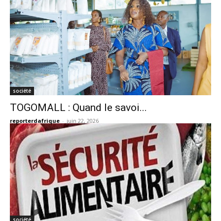
société
TOGOMALL : Quand le savoi...
reporterdafrique
-
juin 22, 2026
société