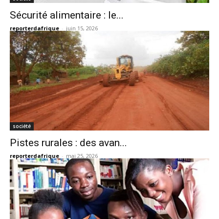
Sécurité alimentaire : le...
reporterdafrique
-
juin 15, 2026
société
Pistes rurales : des avan...
reporterdafrique
-
mai 25, 2026