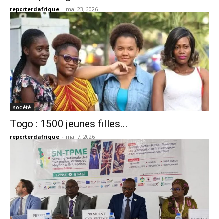
reporterdafrique
-
mai 23, 2026
société
Togo : 1500 jeunes filles...
reporterdafrique
-
mai 7, 2026