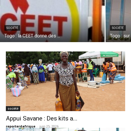
SOCIÉTÉ
SOCIÉTÉ
Togo : la CEET donne des ...
Togo : sur l
société
Appui Savane : Des kits a...
reporterdafrique
-
juin 25, 2026