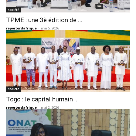
société
TPME : une 3è édition de ...
reporterdafrique
-
mai 5, 2026
société
Togo : le capital humain ...
reporterdafrique
-
mai 2, 2026