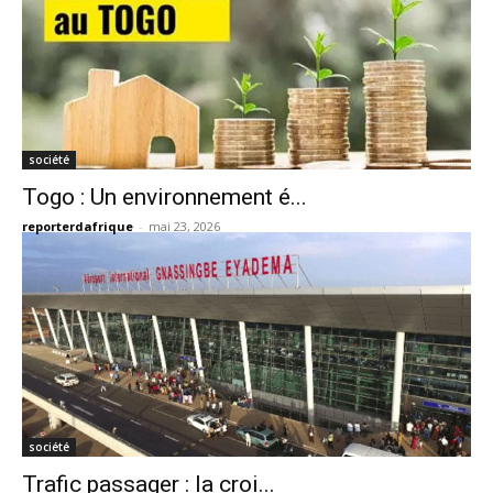
société
Togo : Un environnement é...
reporterdafrique
-
mai 23, 2026
société
Trafic passager : la croi...