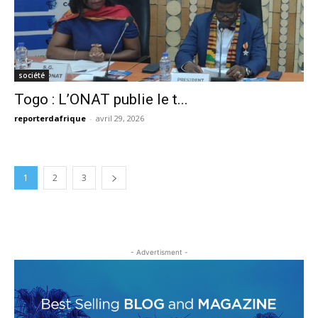
société
Togo : L’ONAT publie le t...
reporterdafrique
-
avril 29, 2026
1
2
3
- Advertisment -