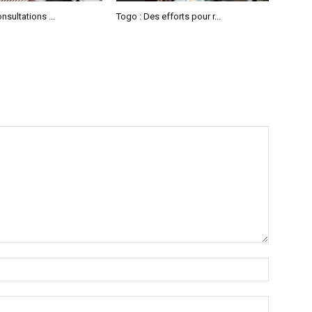
nsultations ...
Togo : Des efforts pour r...
Name:*
Email:*