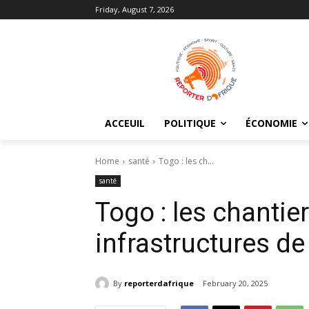
Friday, August 7, 2026
ACCEUIL
POLITIQUE
ÉCONOMIE
Home
santé
Togo : les ch...
santé
Togo : les chantie
infrastructures de
By
reporterdafrique
February 20, 2025