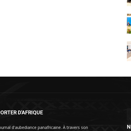
ORTER D'AFRIQUE
N
ournal d'aubediance panafricaine. À travers son