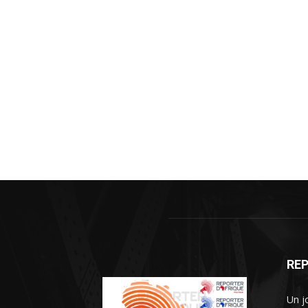
REP
Un j