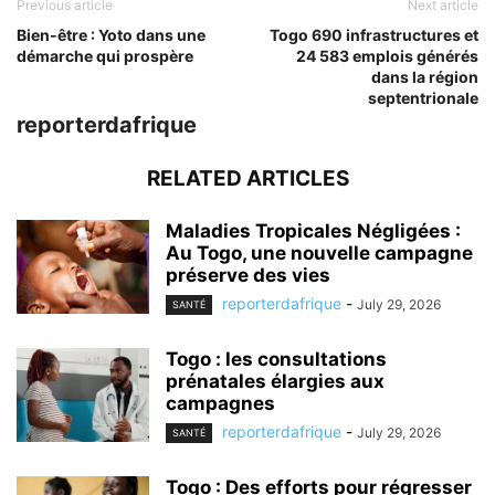
Previous article
Next article
Bien-être : Yoto dans une
Togo 690 infrastructures et
démarche qui prospère
24 583 emplois générés
dans la région
septentrionale
reporterdafrique
RELATED ARTICLES
Maladies Tropicales Négligées :
Au Togo, une nouvelle campagne
préserve des vies
reporterdafrique
-
July 29, 2026
SANTÉ
Togo : les consultations
prénatales élargies aux
campagnes
reporterdafrique
-
July 29, 2026
SANTÉ
Togo : Des efforts pour régresser