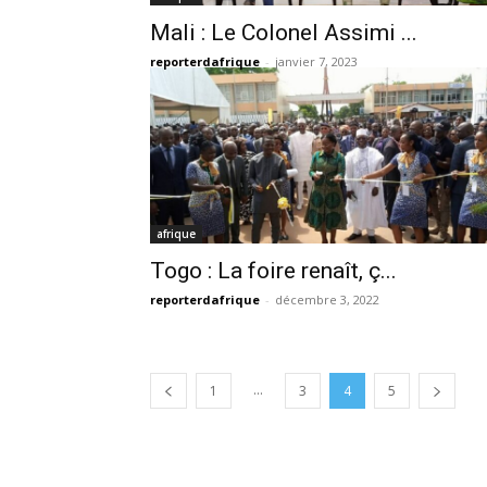
Mali : Le Colonel Assimi ...
reporterdafrique
-
janvier 7, 2023
afrique
Togo : La foire renaît, ç...
reporterdafrique
-
décembre 3, 2022
...
1
3
4
5