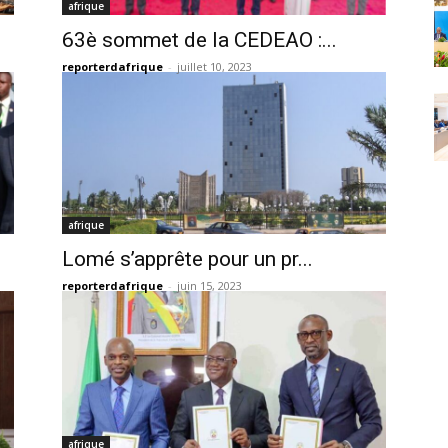
afrique
63è sommet de la CEDEAO :...
reporterdafrique
-
juillet 10, 2023
afrique
Lomé s’apprête pour un pr...
reporterdafrique
-
juin 15, 2023
afrique