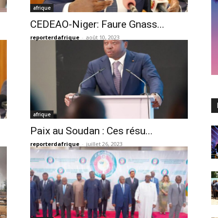
afrique
CEDEAO-Niger: Faure Gnass...
reporterdafrique
-
août 10, 2023
afrique
Paix au Soudan : Ces résu...
reporterdafrique
-
juillet 26, 2023