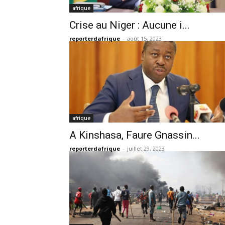
afrique
Crise au Niger : Aucune i...
reporterdafrique
-
août 15, 2023
afrique
A Kinshasa, Faure Gnassin...
reporterdafrique
-
juillet 29, 2023