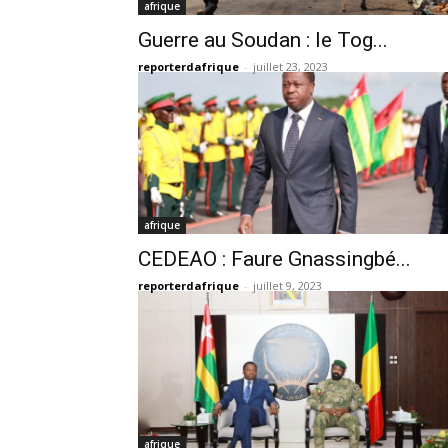
afrique
Guerre au Soudan : le Tog...
reporterdafrique
-
juillet 23, 2023
afrique
CEDEAO : Faure Gnassingbé...
reporterdafrique
-
juillet 9, 2023
afrique