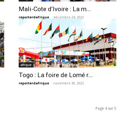
Mali-Cote d’Ivoire : La m...
reporterdafrique
-
décembre 24, 2022
afrique
Togo : La foire de Lomé r...
reporterdafrique
-
novembre 30, 2022
Page 4 sur 5