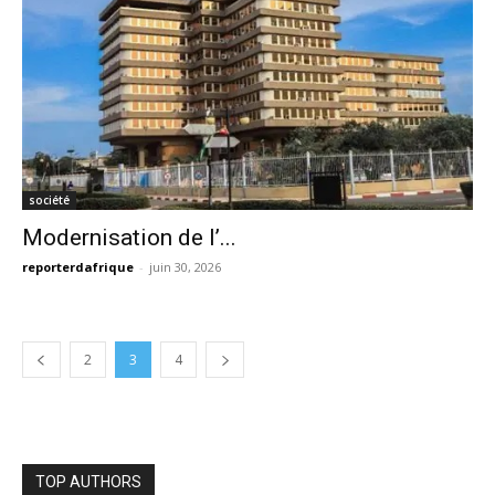
société
Modernisation de l’...
reporterdafrique
-
juin 30, 2026
2
3
4
TOP AUTHORS